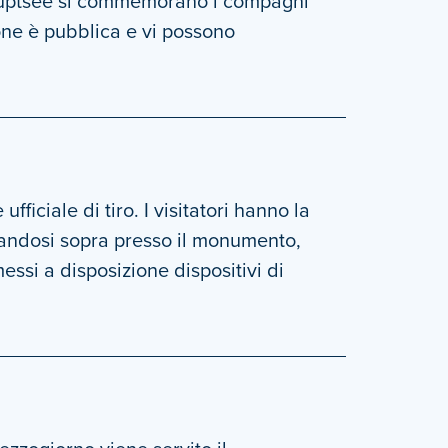
 Hauptsee si commemorano i compagni
ione è pubblica e vi possono
fficiale di tiro. I visitatori hanno la
onandosi sopra presso il monumento,
essi a disposizione dispositivi di