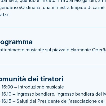
 dal 1912, quando è iniziato il Tiro al Morgarten, a 
gendario «Ordinäri», una minestra limpida di carne e
atz».
rogramma
rattenimento musicale sul piazzale Harmonie Oberä
munità dei tiratori
 16:00 – Introduzione musicale
 16.10 – Ingresso bandiere, ingresso bandiera del 
 16.15 – Saluti del Presidente dell’associazione dei 