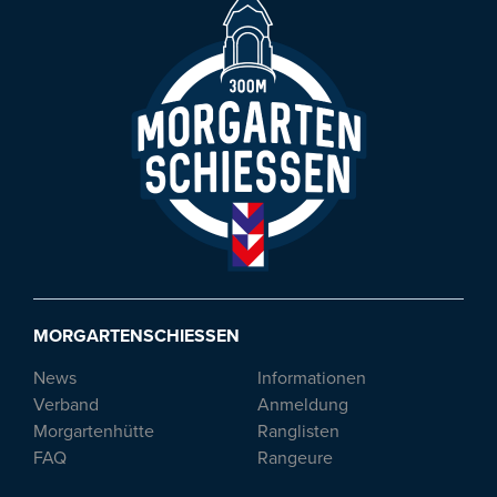
MORGARTENSCHIESSEN
News
Informationen
Verband
Anmeldung
Morgartenhütte
Ranglisten
FAQ
Rangeure