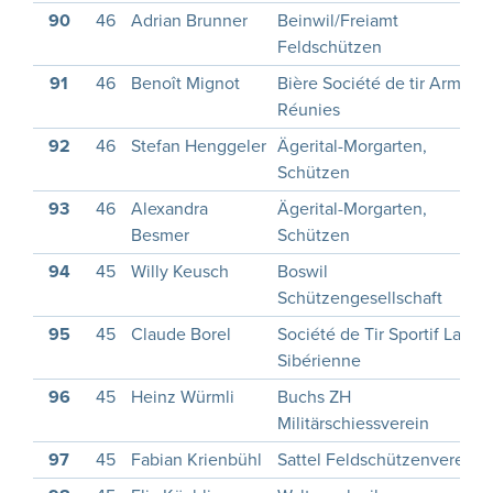
90
46
Adrian Brunner
Beinwil/Freiamt
Feldschützen
91
46
Benoît Mignot
Bière Société de tir Armes
Réunies
92
46
Stefan Henggeler
Ägerital-Morgarten,
Schützen
93
46
Alexandra
Ägerital-Morgarten,
Besmer
Schützen
94
45
Willy Keusch
Boswil
Schützengesellschaft
95
45
Claude Borel
Société de Tir Sportif La
Sibérienne
96
45
Heinz Würmli
Buchs ZH
Militärschiessverein
97
45
Fabian Krienbühl
Sattel Feldschützenverein