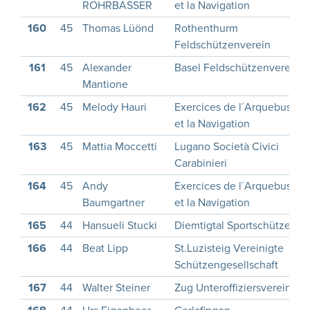
ROHRBASSER
et la Navigation
160
45
Thomas Lüönd
Rothenthurm
Feldschützenverein
161
45
Alexander
Basel Feldschützenverein
Mantione
162
45
Melody Hauri
Exercices de l´Arquebuse
et la Navigation
163
45
Mattia Moccetti
Lugano Società Civici
Carabinieri
164
45
Andy
Exercices de l´Arquebuse
Baumgartner
et la Navigation
165
44
Hansueli Stucki
Diemtigtal Sportschützen
166
44
Beat Lipp
St.Luzisteig Vereinigte
Schützengesellschaft
167
44
Walter Steiner
Zug Unteroffiziersverein