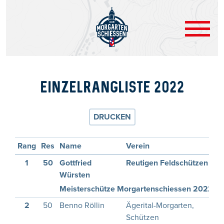
EINZELRANGLISTE 2022
DRUCKEN
Rang
Res
Name
Verein
1
50
Gottfried
Reutigen Feldschützen
Würsten
Meisterschütze Morgartenschiessen 2022
2
50
Benno Röllin
Ägerital-Morgarten,
Schützen