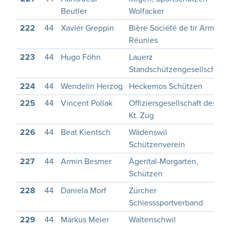
Beutler
Wolfacker
222
44
Xavier Greppin
Bière Société de tir Armes
Réunies
223
44
Hugo Föhn
Lauerz
Standschützengesellschaft
224
44
Wendelin Herzog
Heckemos Schützen
225
44
Vincent Pollak
Offiziersgesellschaft des
Kt. Zug
226
44
Beat Kientsch
Wädenswil
Schützenverein
227
44
Armin Besmer
Ägerital-Morgarten,
Schützen
228
44
Daniela Morf
Zürcher
Schiesssportverband
229
44
Markus Meier
Waltenschwil