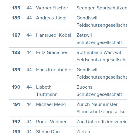
185
44
Werner Fischer
Seengen Sportschützen
186
44
Andreas Jäggi
Gondiswil
Feldschützengesellschaft
187
44
Hansruedi Köbeli
Zetzwil
Schützengesellschaft
188
44
Fritz Gränicher
Röthenbach-Wanzwil
Feldschützengesellschaft
189
44
Hans Kneubühler
Gondiswil
Feldschützengesellschaft
190
44
Lisbeth
Buochs
Truttmann
Schützengesellschaft
191
44
Michael Merki
Zürich-Neumünster
Standschützengesellschaft
192
44
Roger Widmer
Zug Unteroffiziersverein
193
44
Stefan Dürr
Ziefen