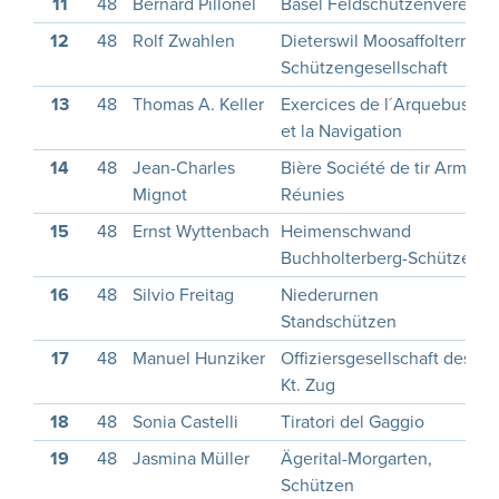
11
48
Bernard Pillonel
Basel Feldschützenverein
12
48
Rolf Zwahlen
Dieterswil Moosaffoltern
Schützengesellschaft
13
48
Thomas A. Keller
Exercices de l´Arquebuse
et la Navigation
14
48
Jean-Charles
Bière Société de tir Armes
Mignot
Réunies
15
48
Ernst Wyttenbach
Heimenschwand
Buchholterberg-Schützen
16
48
Silvio Freitag
Niederurnen
Standschützen
17
48
Manuel Hunziker
Offiziersgesellschaft des
Kt. Zug
18
48
Sonia Castelli
Tiratori del Gaggio
19
48
Jasmina Müller
Ägerital-Morgarten,
Schützen