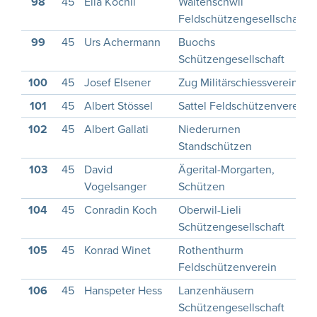
98
45
Elia Köchli
Waltenschwil
Feldschützengesellschaft
99
45
Urs Achermann
Buochs
Schützengesellschaft
100
45
Josef Elsener
Zug Militärschiessverein
101
45
Albert Stössel
Sattel Feldschützenverein
102
45
Albert Gallati
Niederurnen
Standschützen
103
45
David
Ägerital-Morgarten,
Vogelsanger
Schützen
104
45
Conradin Koch
Oberwil-Lieli
Schützengesellschaft
105
45
Konrad Winet
Rothenthurm
Feldschützenverein
106
45
Hanspeter Hess
Lanzenhäusern
Schützengesellschaft