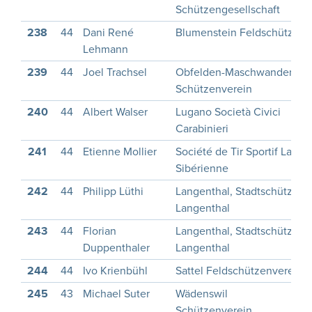
Schützengesellschaft
238
44
Dani René
Blumenstein Feldschützen
Lehmann
239
44
Joel Trachsel
Obfelden-Maschwanden
Schützenverein
240
44
Albert Walser
Lugano Società Civici
Carabinieri
241
44
Etienne Mollier
Société de Tir Sportif La
Sibérienne
242
44
Philipp Lüthi
Langenthal, Stadtschützen
Langenthal
243
44
Florian
Langenthal, Stadtschützen
Duppenthaler
Langenthal
244
44
Ivo Krienbühl
Sattel Feldschützenverein
245
43
Michael Suter
Wädenswil
Schützenverein