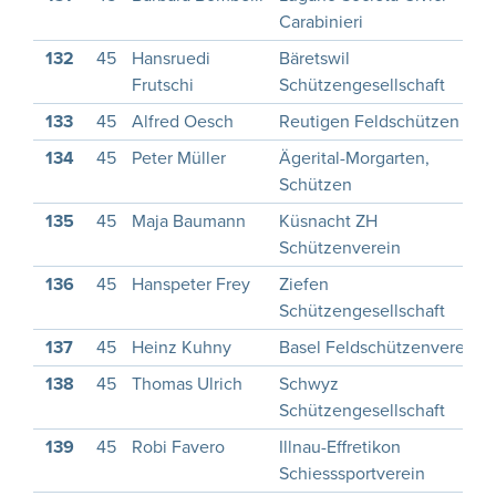
Carabinieri
132
45
Hansruedi
Bäretswil
Frutschi
Schützengesellschaft
133
45
Alfred Oesch
Reutigen Feldschützen
134
45
Peter Müller
Ägerital-Morgarten,
Schützen
135
45
Maja Baumann
Küsnacht ZH
Schützenverein
136
45
Hanspeter Frey
Ziefen
Schützengesellschaft
137
45
Heinz Kuhny
Basel Feldschützenverein
138
45
Thomas Ulrich
Schwyz
Schützengesellschaft
139
45
Robi Favero
Illnau-Effretikon
Schiesssportverein