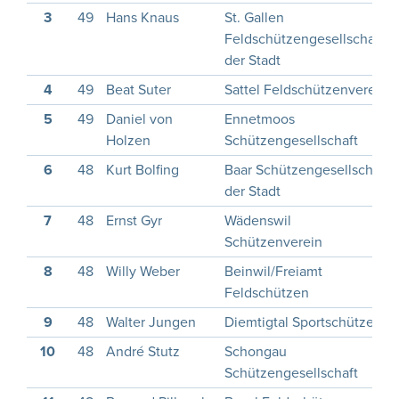
3
49
Hans Knaus
St. Gallen
Feldschützengesellschaft
der Stadt
4
49
Beat Suter
Sattel Feldschützenverein
5
49
Daniel von
Ennetmoos
Holzen
Schützengesellschaft
6
48
Kurt Bolfing
Baar Schützengesellschaft
der Stadt
7
48
Ernst Gyr
Wädenswil
Schützenverein
8
48
Willy Weber
Beinwil/Freiamt
Feldschützen
9
48
Walter Jungen
Diemtigtal Sportschützen
10
48
André Stutz
Schongau
Schützengesellschaft