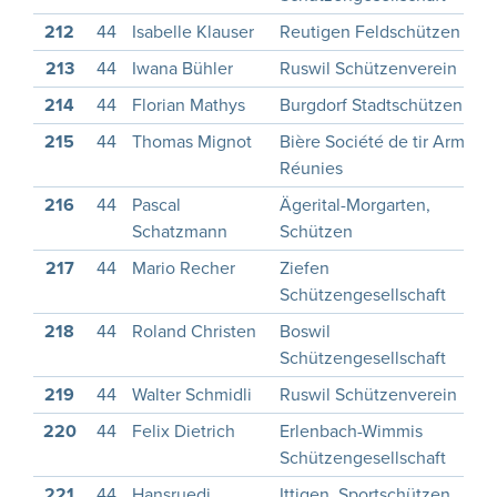
212
44
Isabelle Klauser
Reutigen Feldschützen
213
44
Iwana Bühler
Ruswil Schützenverein
214
44
Florian Mathys
Burgdorf Stadtschützen
215
44
Thomas Mignot
Bière Société de tir Armes
Réunies
216
44
Pascal
Ägerital-Morgarten,
Schatzmann
Schützen
217
44
Mario Recher
Ziefen
Schützengesellschaft
218
44
Roland Christen
Boswil
Schützengesellschaft
219
44
Walter Schmidli
Ruswil Schützenverein
220
44
Felix Dietrich
Erlenbach-Wimmis
Schützengesellschaft
221
44
Hansruedi
Ittigen, Sportschützen