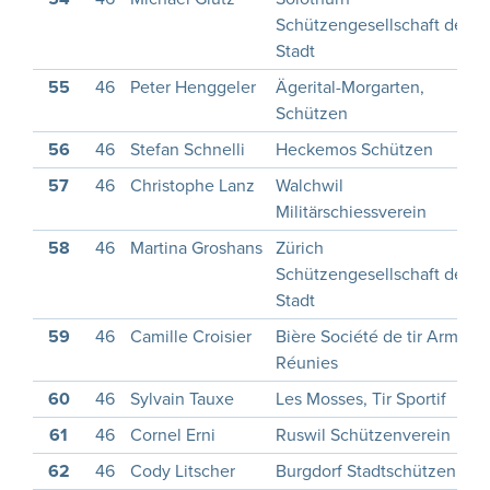
Schützengesellschaft der
Stadt
55
46
Peter Henggeler
Ägerital-Morgarten,
Schützen
56
46
Stefan Schnelli
Heckemos Schützen
57
46
Christophe Lanz
Walchwil
Militärschiessverein
58
46
Martina Groshans
Zürich
Schützengesellschaft der
Stadt
59
46
Camille Croisier
Bière Société de tir Armes
Réunies
60
46
Sylvain Tauxe
Les Mosses, Tir Sportif
61
46
Cornel Erni
Ruswil Schützenverein
62
46
Cody Litscher
Burgdorf Stadtschützen