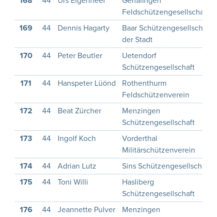
168
44
Urs Eigenheer
Gerlafingen
Feldschützengesellschaft
169
44
Dennis Hagarty
Baar Schützengesellschaft
der Stadt
170
44
Peter Beutler
Uetendorf
Schützengesellschaft
171
44
Hanspeter Lüönd
Rothenthurm
Feldschützenverein
172
44
Beat Zürcher
Menzingen
Schützengesellschaft
173
44
Ingolf Koch
Vorderthal
Militärschützenverein
174
44
Adrian Lutz
Sins Schützengesellschaft
175
44
Toni Willi
Hasliberg
Schützengesellschaft
176
44
Jeannette Pulver
Menzingen