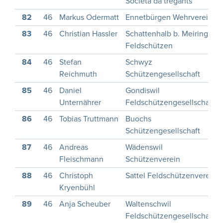
Società da tregants
82
46
Markus Odermatt
Ennetbürgen Wehrverein
83
46
Christian Hassler
Schattenhalb b. Meiringen
Feldschützen
84
46
Stefan
Schwyz
Reichmuth
Schützengesellschaft
85
46
Daniel
Gondiswil
Unternährer
Feldschützengesellschaft
86
46
Tobias Truttmann
Buochs
Schützengesellschaft
87
46
Andreas
Wädenswil
Fleischmann
Schützenverein
88
46
Christoph
Sattel Feldschützenverein
Kryenbühl
89
46
Anja Scheuber
Waltenschwil
Feldschützengesellschaft