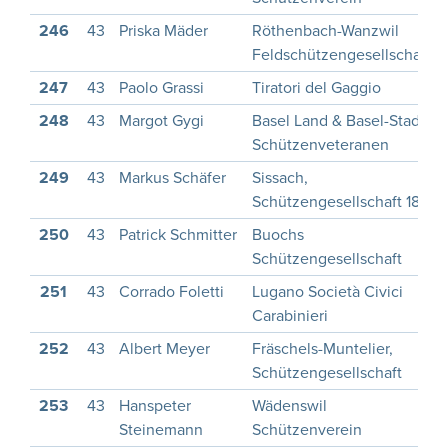
246
43
Priska Mäder
Röthenbach-Wanzwil
Feldschützengesellschaft
247
43
Paolo Grassi
Tiratori del Gaggio
248
43
Margot Gygi
Basel Land & Basel-Stadt,
Schützenveteranen
249
43
Markus Schäfer
Sissach,
Schützengesellschaft 1822
250
43
Patrick Schmitter
Buochs
Schützengesellschaft
251
43
Corrado Foletti
Lugano Società Civici
Carabinieri
252
43
Albert Meyer
Fräschels-Muntelier,
Schützengesellschaft
253
43
Hanspeter
Wädenswil
Steinemann
Schützenverein