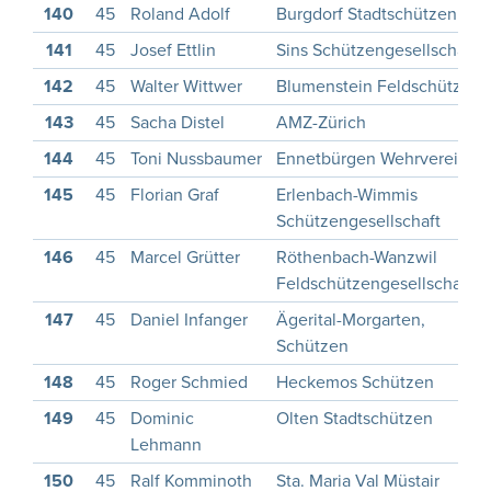
140
45
Roland Adolf
Burgdorf Stadtschützen
141
45
Josef Ettlin
Sins Schützengesellschaft
142
45
Walter Wittwer
Blumenstein Feldschützen
143
45
Sacha Distel
AMZ-Zürich
144
45
Toni Nussbaumer
Ennetbürgen Wehrverein
145
45
Florian Graf
Erlenbach-Wimmis
Schützengesellschaft
146
45
Marcel Grütter
Röthenbach-Wanzwil
Feldschützengesellschaft
147
45
Daniel Infanger
Ägerital-Morgarten,
Schützen
148
45
Roger Schmied
Heckemos Schützen
149
45
Dominic
Olten Stadtschützen
Lehmann
150
45
Ralf Komminoth
Sta. Maria Val Müstair