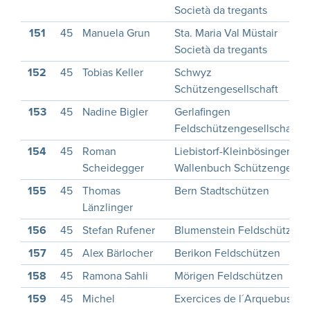
Società da tregants
151
45
Manuela Grun
Sta. Maria Val Müstair
Società da tregants
152
45
Tobias Keller
Schwyz
Schützengesellschaft
153
45
Nadine Bigler
Gerlafingen
Feldschützengesellschaft
154
45
Roman
Liebistorf-Kleinbösingen-
Scheidegger
Wallenbuch Schützenges.
155
45
Thomas
Bern Stadtschützen
Länzlinger
156
45
Stefan Rufener
Blumenstein Feldschützen
157
45
Alex Bärlocher
Berikon Feldschützen
158
45
Ramona Sahli
Mörigen Feldschützen
159
45
Michel
Exercices de l´Arquebuse