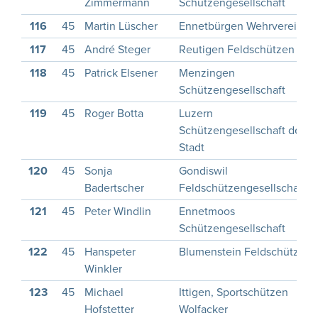
Zimmermann
Schützengesellschaft
116
45
Martin Lüscher
Ennetbürgen Wehrverein
117
45
André Steger
Reutigen Feldschützen
118
45
Patrick Elsener
Menzingen
Schützengesellschaft
119
45
Roger Botta
Luzern
Schützengesellschaft der
Stadt
120
45
Sonja
Gondiswil
Badertscher
Feldschützengesellschaft
121
45
Peter Windlin
Ennetmoos
Schützengesellschaft
122
45
Hanspeter
Blumenstein Feldschützen
Winkler
123
45
Michael
Ittigen, Sportschützen
Hofstetter
Wolfacker