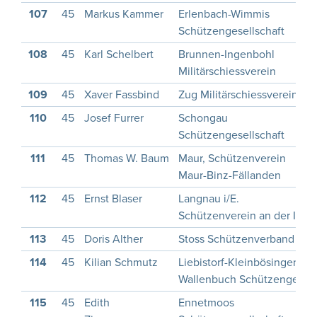
107
45
Markus Kammer
Erlenbach-Wimmis
Schützengesellschaft
108
45
Karl Schelbert
Brunnen-Ingenbohl
Militärschiessverein
109
45
Xaver Fassbind
Zug Militärschiessverein
110
45
Josef Furrer
Schongau
Schützengesellschaft
111
45
Thomas W. Baum
Maur, Schützenverein
Maur-Binz-Fällanden
112
45
Ernst Blaser
Langnau i/E.
Schützenverein an der Ilfis
113
45
Doris Alther
Stoss Schützenverband
114
45
Kilian Schmutz
Liebistorf-Kleinbösingen-
Wallenbuch Schützenges.
115
45
Edith
Ennetmoos