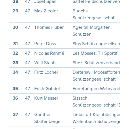
28
47
Josef Späni
Sattel Feldschützenverein
29
47
Max Ziegler
Buochs
Schützengesellschaft
30
47
Thomas Huber
Ägerital-Morgarten,
Schützen
31
47
Peter Duss
Sins Schützengesellschaft
32
47
Nicolas Rahmé
Les Mosses, Tir Sportif
33
47
Willi Staub
Stoss Schützenverband
34
47
Fritz Locher
Dieterswil Moosaffoltern
Schützengesellschaft
35
47
Erich Gabriel
Ennetbürgen Wehrverein
36
47
Kurt Messer
Sissach,
Schützengesellschaft 1822
37
47
Günther
Liebistorf-Kleinbösingen-
Stattenberger
Wallenbuch Schützenges.