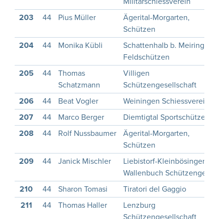
Militärschiessverein
203
44
Pius Müller
Ägerital-Morgarten,
Schützen
204
44
Monika Kübli
Schattenhalb b. Meiringen
Feldschützen
205
44
Thomas
Villigen
Schatzmann
Schützengesellschaft
206
44
Beat Vogler
Weiningen Schiessverein
207
44
Marco Berger
Diemtigtal Sportschützen
208
44
Rolf Nussbaumer
Ägerital-Morgarten,
Schützen
209
44
Janick Mischler
Liebistorf-Kleinbösingen-
Wallenbuch Schützenges.
210
44
Sharon Tomasi
Tiratori del Gaggio
211
44
Thomas Haller
Lenzburg
Schützengesellschaft