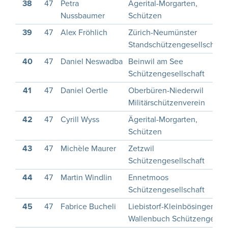
38
47
Petra
Ägerital-Morgarten,
Nussbaumer
Schützen
39
47
Alex Fröhlich
Zürich-Neumünster
Standschützengesellschaft
40
47
Daniel Neswadba
Beinwil am See
Schützengesellschaft
41
47
Daniel Oertle
Oberbüren-Niederwil
Militärschützenverein
42
47
Cyrill Wyss
Ägerital-Morgarten,
Schützen
43
47
Michèle Maurer
Zetzwil
Schützengesellschaft
44
47
Martin Windlin
Ennetmoos
Schützengesellschaft
45
47
Fabrice Bucheli
Liebistorf-Kleinbösingen-
Wallenbuch Schützenges.