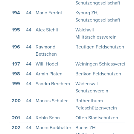
Schützengesellschaft
194
44
Mario Ferrini
Kyburg ZH,
Schützengesellschaft
195
44
Alex Stehli
Walchwil
Militärschiessverein
196
44
Raymond
Reutigen Feldschützen
Bettschen
197
44
Willi Hodel
Weiningen Schiessverein
198
44
Armin Platen
Berikon Feldschützen
199
44
Sandra Berchem
Wädenswil
Schützenverein
200
44
Markus Schuler
Rothenthurm
Feldschützenverein
201
44
Robin Senn
Olten Stadtschützen
202
44
Marco Burkhalter
Buchs ZH