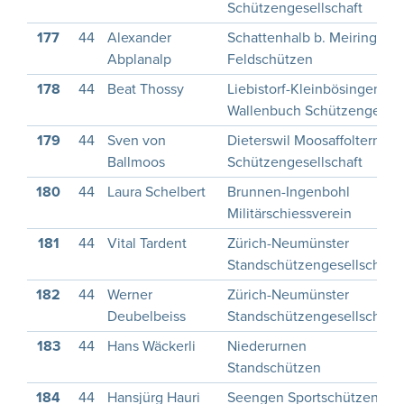
Schützengesellschaft
177
44
Alexander
Schattenhalb b. Meiringen
Abplanalp
Feldschützen
178
44
Beat Thossy
Liebistorf-Kleinbösingen-
Wallenbuch Schützenges.
179
44
Sven von
Dieterswil Moosaffoltern
Ballmoos
Schützengesellschaft
180
44
Laura Schelbert
Brunnen-Ingenbohl
Militärschiessverein
181
44
Vital Tardent
Zürich-Neumünster
Standschützengesellschaft
182
44
Werner
Zürich-Neumünster
Deubelbeiss
Standschützengesellschaft
183
44
Hans Wäckerli
Niederurnen
Standschützen
184
44
Hansjürg Hauri
Seengen Sportschützen