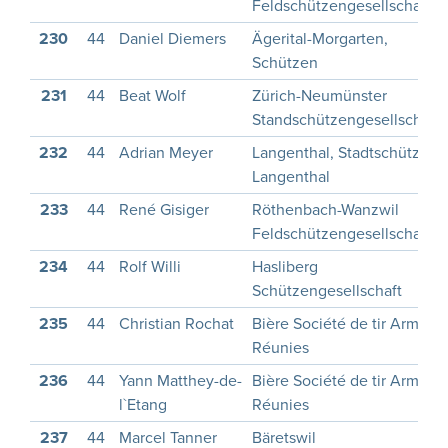
Feldschützengesellschaft
230
44
Daniel Diemers
Ägerital-Morgarten,
Schützen
231
44
Beat Wolf
Zürich-Neumünster
Standschützengesellschaft
232
44
Adrian Meyer
Langenthal, Stadtschützen
Langenthal
233
44
René Gisiger
Röthenbach-Wanzwil
Feldschützengesellschaft
234
44
Rolf Willi
Hasliberg
Schützengesellschaft
235
44
Christian Rochat
Bière Société de tir Armes
Réunies
236
44
Yann Matthey-de-
Bière Société de tir Armes
l`Etang
Réunies
237
44
Marcel Tanner
Bäretswil