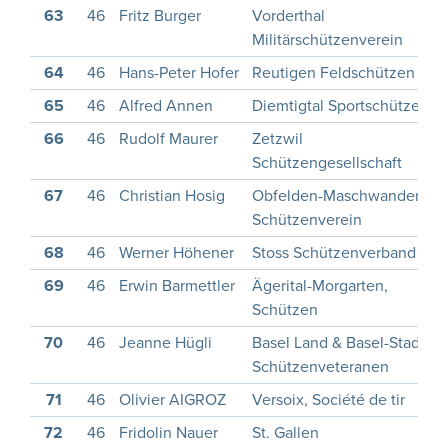
63
46
Fritz Burger
Vorderthal
Militärschützenverein
64
46
Hans-Peter Hofer
Reutigen Feldschützen
65
46
Alfred Annen
Diemtigtal Sportschützen
66
46
Rudolf Maurer
Zetzwil
Schützengesellschaft
67
46
Christian Hosig
Obfelden-Maschwanden
Schützenverein
68
46
Werner Höhener
Stoss Schützenverband
69
46
Erwin Barmettler
Ägerital-Morgarten,
Schützen
70
46
Jeanne Hügli
Basel Land & Basel-Stadt,
Schützenveteranen
71
46
Olivier AIGROZ
Versoix, Société de tir
72
46
Fridolin Nauer
St. Gallen