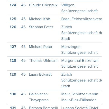
124
45
Claude Chenaux
Villigen
Schützengesellschaft
125
45
Michael Köb
Basel Feldschützenverein
126
45
Stephan Peter
Zürich
Schützengesellschaft der
Stadt
127
45
Michael Peter
Menzingen
Schützengesellschaft
128
45
Thomas Uhlmann
Murgenthal-Balzenwil
Schützengesellschaft
129
45
Laura Eckardt
Zürich
Schützengesellschaft der
Stadt
130
45
Galaivanan
Maur, Schützenverein
Thayaparan
Maur-Binz-Fällanden
131
45
Barbara Bombelli
Lugano Società Civici