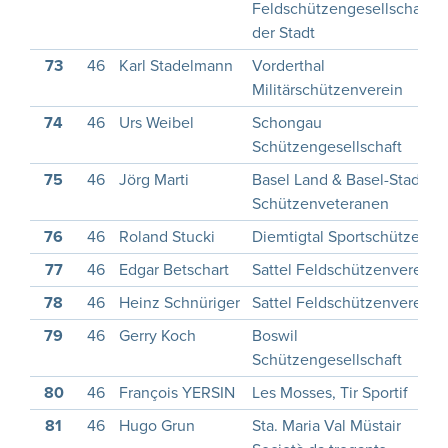
Feldschützengesellschaft
der Stadt
73
46
Karl Stadelmann
Vorderthal
Militärschützenverein
74
46
Urs Weibel
Schongau
Schützengesellschaft
75
46
Jörg Marti
Basel Land & Basel-Stadt,
Schützenveteranen
76
46
Roland Stucki
Diemtigtal Sportschützen
77
46
Edgar Betschart
Sattel Feldschützenverein
78
46
Heinz Schnüriger
Sattel Feldschützenverein
79
46
Gerry Koch
Boswil
Schützengesellschaft
80
46
François YERSIN
Les Mosses, Tir Sportif
81
46
Hugo Grun
Sta. Maria Val Müstair