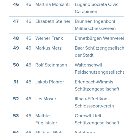
46
46
Martina Morsanti
Lugano Società Civici
Carabinieri
47
46
Elisabeth Steiner
Brunnen-Ingenbohl
Militärschiessverein
48
46
Werner Frank
Ennetbürgen Wehrverein
49
46
Markus Merz
Baar Schützengesellschaft
der Stadt
50
46
Rolf Steinmann
Waltenschwil
Feldschützengesellschaft
51
46
Jakob Pfahrer
Erlenbach-Wimmis
Schützengesellschaft
52
46
Urs Moser
Illnau-Effretikon
Schiesssportverein
53
46
Mathias
Oberwil-Lieli
Füglistaler
Schützengesellschaft
54
46
Michael Glutz
Solothurn