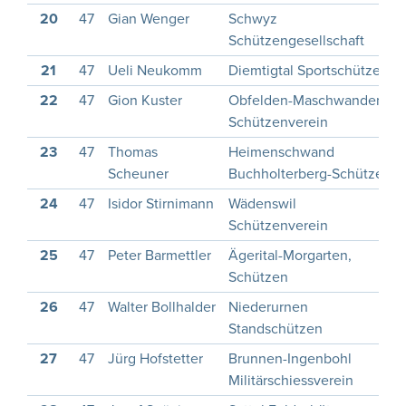
20
47
Gian Wenger
Schwyz
Schützengesellschaft
21
47
Ueli Neukomm
Diemtigtal Sportschützen
22
47
Gion Kuster
Obfelden-Maschwanden
Schützenverein
23
47
Thomas
Heimenschwand
Scheuner
Buchholterberg-Schützen
24
47
Isidor Stirnimann
Wädenswil
Schützenverein
25
47
Peter Barmettler
Ägerital-Morgarten,
Schützen
26
47
Walter Bollhalder
Niederurnen
Standschützen
27
47
Jürg Hofstetter
Brunnen-Ingenbohl
Militärschiessverein