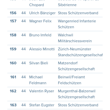
Chopard
Sibérienne
156
44
Ulrich Bänziger
Stoss Schützenverband
1
157
44
Wagner Felix
Wangenried Infanterie
1
Schützen
158
44
Bruno Imfeld
Walchwil
1
Militärschiessverein
159
44
Alessio Minotti
Zürich-Neumünster
1
Standschützengesellschaft
160
44
Silvan Bieli
Matzendorf
Schützengesellschaft
161
44
Michael
Beinwil/Freiamt
1
Feldmann
Feldschützen
162
44
Valentin Ryser
Murgenthal-Balzenwil
1
Schützengesellschaft
163
44
Stefan Eugster
Stoss Schützenverband
1