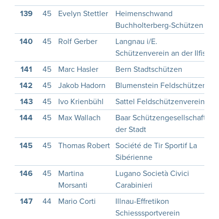
139
45
Evelyn Stettler
Heimenschwand
1
Buchholterberg-Schützen
140
45
Rolf Gerber
Langnau i/E.
1
Schützenverein an der Ilfis
141
45
Marc Hasler
Bern Stadtschützen
1
142
45
Jakob Hadorn
Blumenstein Feldschützen
143
45
Ivo Krienbühl
Sattel Feldschützenverein
1
144
45
Max Wallach
Baar Schützengesellschaft
2
der Stadt
145
45
Thomas Robert
Société de Tir Sportif La
2
Sibérienne
146
45
Martina
Lugano Società Civici
2
Morsanti
Carabinieri
147
44
Mario Corti
Illnau-Effretikon
1
Schiesssportverein