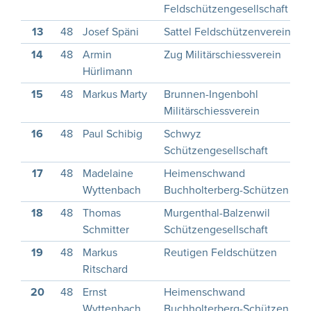
Feldschützengesellschaft
13
48
Josef Späni
Sattel Feldschützenverein
1
14
48
Armin
Zug Militärschiessverein
1
Hürlimann
15
48
Markus Marty
Brunnen-Ingenbohl
1
Militärschiessverein
16
48
Paul Schibig
Schwyz
1
Schützengesellschaft
17
48
Madelaine
Heimenschwand
1
Wyttenbach
Buchholterberg-Schützen
18
48
Thomas
Murgenthal-Balzenwil
1
Schmitter
Schützengesellschaft
19
48
Markus
Reutigen Feldschützen
Ritschard
20
48
Ernst
Heimenschwand
1
Wyttenbach
Buchholterberg-Schützen