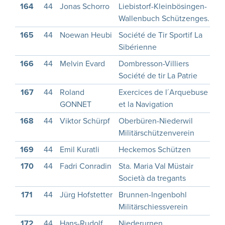
164
44
Jonas Schorro
Liebistorf-Kleinbösingen-
2
Wallenbuch Schützenges.
165
44
Noewan Heubi
Société de Tir Sportif La
2
Sibérienne
166
44
Melvin Evard
Dombresson-Villiers
2
Société de tir La Patrie
167
44
Roland
Exercices de l´Arquebuse
1
GONNET
et la Navigation
168
44
Viktor Schürpf
Oberbüren-Niederwil
1
Militärschützenverein
169
44
Emil Kuratli
Heckemos Schützen
1
170
44
Fadri Conradin
Sta. Maria Val Müstair
1
Società da tregants
171
44
Jürg Hofstetter
Brunnen-Ingenbohl
1
Militärschiessverein
172
44
Hans-Rudolf
Niederurnen
1