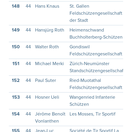
148
44
Hans Knaus
St. Gallen
1
Feldschützengesellschaft
der Stadt
149
44
Hansjürg Roth
Heimenschwand
1
Buchholterberg-Schützen
150
44
Walter Roth
Gondiswil
1
Feldschützengesellschaft
151
44
Michael Merki
Zürich-Neumünster
1
Standschützengesellschaft
152
44
Paul Suter
Ried-Muotathal
1
Feldschützengesellschaft
153
44
Hosner Ueli
Wangenried Infanterie
1
Schützen
154
44
Jérôme Benoît
Les Mosses, Tir Sportif
1
Vonlanthen
155
44
Jean-Luc
Société de Tir Sportif La
1