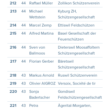
212
44
Raffael Müller
Zollikon Schützenverein
1
213
44
Michael
Kyburg ZH,
Wettstein
Schützengesellschaft
214
44
Marcel Zemp
Ettiswil Feldschützen
1
215
44
Alfred Martina
Basel Gesellschaft der
1
Feuerschützen
216
44
Sven von
Dieterswil Moosaffoltern
1
Ballmoos
Schützengesellschaft
217
44
Florian Gerber
Bäretswil
1
Schützengesellschaft
218
43
Markus Arnold
Ruswil Schützenverein
1
219
43
Olivier AIGROZ
Versoix, Société de tir
1
220
43
Sonja
Gondiswil
Badertscher
Feldschützengesellschaft
221
43
Petra
Ägerital-Morgarten,
1