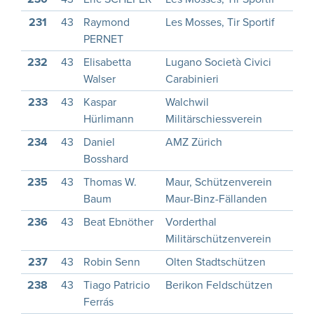
231
43
Raymond
Les Mosses, Tir Sportif
1
PERNET
232
43
Elisabetta
Lugano Società Civici
1
Walser
Carabinieri
233
43
Kaspar
Walchwil
Hürlimann
Militärschiessverein
234
43
Daniel
AMZ Zürich
1
Bosshard
235
43
Thomas W.
Maur, Schützenverein
1
Baum
Maur-Binz-Fällanden
236
43
Beat Ebnöther
Vorderthal
1
Militärschützenverein
237
43
Robin Senn
Olten Stadtschützen
1
238
43
Tiago Patricio
Berikon Feldschützen
1
Ferrás