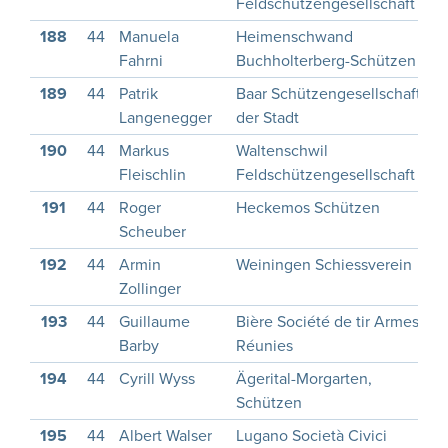
Feldschützengesellschaft
188
44
Manuela
Heimenschwand
1
Fahrni
Buchholterberg-Schützen
189
44
Patrik
Baar Schützengesellschaft
1
Langenegger
der Stadt
190
44
Markus
Waltenschwil
1
Fleischlin
Feldschützengesellschaft
191
44
Roger
Heckemos Schützen
1
Scheuber
192
44
Armin
Weiningen Schiessverein
1
Zollinger
193
44
Guillaume
Bière Société de tir Armes
1
Barby
Réunies
194
44
Cyrill Wyss
Ägerital-Morgarten,
1
Schützen
195
44
Albert Walser
Lugano Società Civici
1