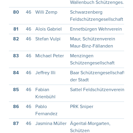
Wallenbuch Schützenges.
80
46
Willi Zemp
Schwarzenberg
1
Feldschützengesellschaft
81
46
Alois Gabriel
Ennetbürgen Wehrverein
1
82
46
Stefan Vulpi
Maur, Schützenverein
Maur-Binz-Fällanden
83
46
Michael Peter
Menzingen
1
Schützengesellschaft
84
46
Jeffrey Illi
Baar Schützengesellschaft
1
der Stadt
85
46
Fabian
Sattel Feldschützenverein
1
Krienbühl
86
46
Pablo
PRK Sniper
Fernandez
87
46
Jasmina Müller
Ägerital-Morgarten,
1
Schützen