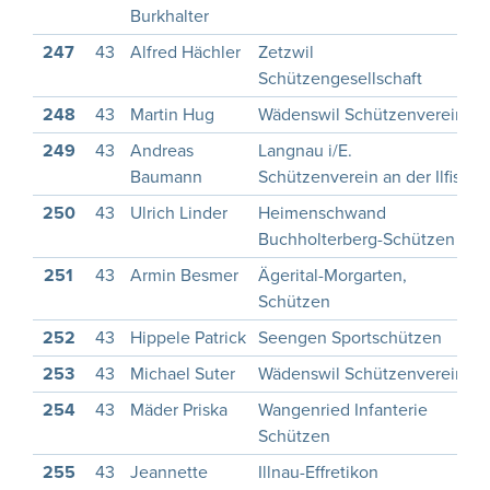
Burkhalter
247
43
Alfred Hächler
Zetzwil
1
Schützengesellschaft
248
43
Martin Hug
Wädenswil Schützenverein
1
249
43
Andreas
Langnau i/E.
Baumann
Schützenverein an der Ilfis
250
43
Ulrich Linder
Heimenschwand
Buchholterberg-Schützen
251
43
Armin Besmer
Ägerital-Morgarten,
1
Schützen
252
43
Hippele Patrick
Seengen Sportschützen
1
253
43
Michael Suter
Wädenswil Schützenverein
1
254
43
Mäder Priska
Wangenried Infanterie
Schützen
255
43
Jeannette
Illnau-Effretikon
1