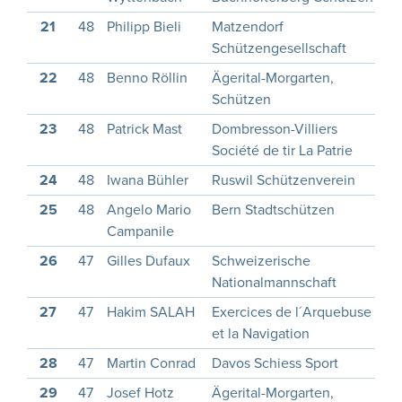
21
48
Philipp Bieli
Matzendorf
1
Schützengesellschaft
22
48
Benno Röllin
Ägerital-Morgarten,
1
Schützen
23
48
Patrick Mast
Dombresson-Villiers
1
Société de tir La Patrie
24
48
Iwana Bühler
Ruswil Schützenverein
1
25
48
Angelo Mario
Bern Stadtschützen
1
Campanile
26
47
Gilles Dufaux
Schweizerische
1
Nationalmannschaft
27
47
Hakim SALAH
Exercices de l´Arquebuse
2
et la Navigation
28
47
Martin Conrad
Davos Schiess Sport
1
29
47
Josef Hotz
Ägerital-Morgarten,
1