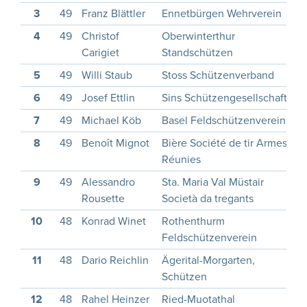
3
49
Franz Blättler
Ennetbürgen Wehrverein
1
4
49
Christof
Oberwinterthur
1
Carigiet
Standschützen
5
49
Willi Staub
Stoss Schützenverband
1
6
49
Josef Ettlin
Sins Schützengesellschaft
7
49
Michael Köb
Basel Feldschützenverein
1
8
49
Benoît Mignot
Bière Société de tir Armes
1
Réunies
9
49
Alessandro
Sta. Maria Val Müstair
2
Rousette
Società da tregants
10
48
Konrad Winet
Rothenthurm
1
Feldschützenverein
11
48
Dario Reichlin
Ägerital-Morgarten,
2
Schützen
12
48
Rahel Heinzer
Ried-Muotathal
2