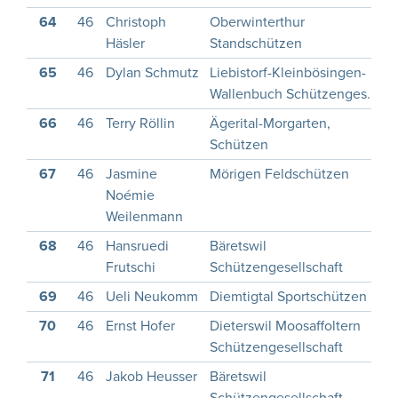
64
46
Christoph
Oberwinterthur
1
Häsler
Standschützen
65
46
Dylan Schmutz
Liebistorf-Kleinbösingen-
2
Wallenbuch Schützenges.
66
46
Terry Röllin
Ägerital-Morgarten,
2
Schützen
67
46
Jasmine
Mörigen Feldschützen
2
Noémie
Weilenmann
68
46
Hansruedi
Bäretswil
1
Frutschi
Schützengesellschaft
69
46
Ueli Neukomm
Diemtigtal Sportschützen
1
70
46
Ernst Hofer
Dieterswil Moosaffoltern
1
Schützengesellschaft
71
46
Jakob Heusser
Bäretswil
1