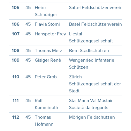
105
45
Heinz
Sattel Feldschützenverein
1
Schnüriger
106
45
Flavia Storni
Basel Feldschützenverein
1
107
45
Hanspeter Frey
Liestal
1
Schützengesellschaft
108
45
Thomas Merz
Bern Stadtschützen
1
109
45
Gisiger Renè
Wangenried Infanterie
1
Schützen
110
45
Peter Grob
Zürich
1
Schützengesellschaft der
Stadt
111
45
Ralf
Sta. Maria Val Müstair
1
Komminoth
Società da tregants
112
45
Thomas
Mörigen Feldschützen
Hofmann