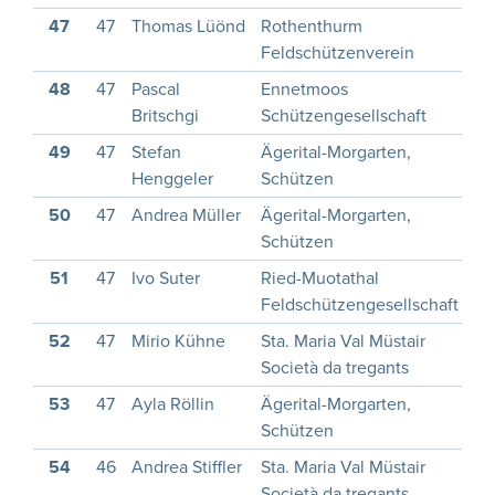
47
47
Thomas Lüönd
Rothenthurm
1
Feldschützenverein
48
47
Pascal
Ennetmoos
1
Britschgi
Schützengesellschaft
49
47
Stefan
Ägerital-Morgarten,
1
Henggeler
Schützen
50
47
Andrea Müller
Ägerital-Morgarten,
1
Schützen
51
47
Ivo Suter
Ried-Muotathal
2
Feldschützengesellschaft
52
47
Mirio Kühne
Sta. Maria Val Müstair
2
Società da tregants
53
47
Ayla Röllin
Ägerital-Morgarten,
2
Schützen
54
46
Andrea Stiffler
Sta. Maria Val Müstair
1
Società da tregants