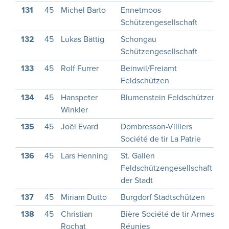
131
45
Michel Barto
Ennetmoos
1
Schützengesellschaft
132
45
Lukas Bättig
Schongau
1
Schützengesellschaft
133
45
Rolf Furrer
Beinwil/Freiamt
1
Feldschützen
134
45
Hanspeter
Blumenstein Feldschützen
1
Winkler
135
45
Joël Evard
Dombresson-Villiers
1
Société de tir La Patrie
136
45
Lars Henning
St. Gallen
1
Feldschützengesellschaft
der Stadt
137
45
Miriam Dutto
Burgdorf Stadtschützen
1
138
45
Christian
Bière Société de tir Armes
Rochat
Réunies