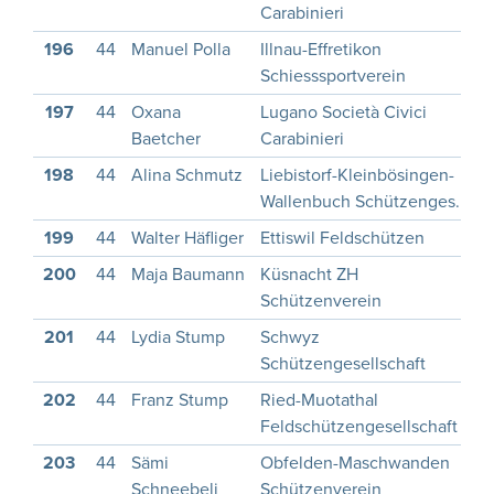
Carabinieri
196
44
Manuel Polla
Illnau-Effretikon
2
Schiesssportverein
197
44
Oxana
Lugano Società Civici
2
Baetcher
Carabinieri
198
44
Alina Schmutz
Liebistorf-Kleinbösingen-
2
Wallenbuch Schützenges.
199
44
Walter Häfliger
Ettiswil Feldschützen
1
200
44
Maja Baumann
Küsnacht ZH
1
Schützenverein
201
44
Lydia Stump
Schwyz
1
Schützengesellschaft
202
44
Franz Stump
Ried-Muotathal
1
Feldschützengesellschaft
203
44
Sämi
Obfelden-Maschwanden
1
Schneebeli
Schützenverein