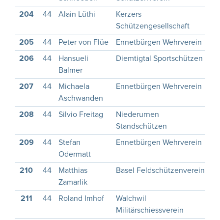
204
44
Alain Lüthi
Kerzers
1
Schützengesellschaft
205
44
Peter von Flüe
Ennetbürgen Wehrverein
1
206
44
Hansueli
Diemtigtal Sportschützen
1
Balmer
207
44
Michaela
Ennetbürgen Wehrverein
1
Aschwanden
208
44
Silvio Freitag
Niederurnen
1
Standschützen
209
44
Stefan
Ennetbürgen Wehrverein
Odermatt
210
44
Matthias
Basel Feldschützenverein
1
Zamarlik
211
44
Roland Imhof
Walchwil
1
Militärschiessverein