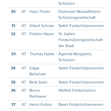
Schützen
30
47
Hans Thüler
Dieterswil Moosaffoltern
1
Schützengesellschaft
31
47
Albert Schuler
Sattel Feldschützenverein
1
32
47
Fridolin Nauer
St. Gallen
1
Feldschützengesellschaft
der Stadt
33
47
Thomas Huber
Ägerital-Morgarten,
Schützen
34
47
Edgar
Sattel Feldschützenverein
1
Betschart
35
47
Beat Suter
Sattel Feldschützenverein
1
36
47
Bruno
Wolfwil Feldschützen
1
Reitnauer
37
47
Heinz Kuhny
Basel Feldschützenverein
1