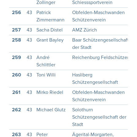
Zollinger
Schiesssportverein
256
43
Patrick
Obfelden-Maschwanden
1
Zimmermann
Schützenverein
257
43
Sacha Distel
AMZ Zürich
1
258
43
Grant Bayley
Baar Schützengesellschaft
1
der Stadt
259
43
André
Reichenburg Feldschützen
1
Schlittler
260
43
Toni Willi
Hasliberg
1
Schützengesellschaft
261
43
Mirko Riedel
Obfelden-Maschwanden
1
Schützenverein
262
43
Michael Glutz
Solothurn
1
Schützengesellschaft der
Stadt
263
43
Peter
Ägerital-Morgarten,
1