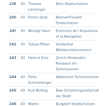
239
43
Thomas
Bern Stadtschützen
1
Länzlinger
240
43
Pirmin Grob
Beinwil/Freiamt
1
Feldschützen
241
43
Melody Hauri
Exercices de l´Arquebuse
1
et la Navigation
242
43
Tobias Pfister
Vorderthal
2
Militärschützenverein
243
43
Helmut Kinz
Zürich-Hirslanden-
1
Riesbach Inf.-
Schiessverein
244
43
Peter
Wädenswil Schützenverein
1
Schneeberger
245
43
Kurt Bolfing
Baar Schützengesellschaft
1
der Stadt
246
43
Martin
Burgdorf Stadtschützen
1