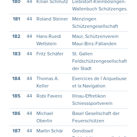
180
44
Kilian Schmutz
Liebistorf-Kleinbösingen-
1
Wallenbuch Schützenges.
181
44
Roland Steiner
Menzingen
1
Schützengesellschaft
182
44
Hans-Ruedi
Maur, Schützenverein
1
Wettstein
Maur-Binz-Fällanden
183
44
Fritz Schäfer
St. Gallen
1
Feldschützengesellschaft
der Stadt
184
44
Thomas A.
Exercices de l´Arquebuse
1
Keller
et la Navigation
185
44
Robi Favero
Illnau-Effretikon
1
Schiesssportverein
186
44
Michael
Basel Gesellschaft der
Oberlin
Feuerschützen
187
44
Martin Schär
Gondiswil
1