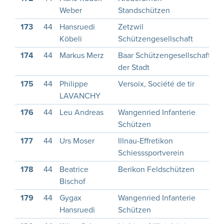
Weber
Standschützen
173
44
Hansruedi
Zetzwil
1
Köbeli
Schützengesellschaft
174
44
Markus Merz
Baar Schützengesellschaft
der Stadt
175
44
Philippe
Versoix, Société de tir
1
LAVANCHY
176
44
Leu Andreas
Wangenried Infanterie
1
Schützen
177
44
Urs Moser
Illnau-Effretikon
1
Schiesssportverein
178
44
Beatrice
Berikon Feldschützen
1
Bischof
179
44
Gygax
Wangenried Infanterie
1
Hansruedi
Schützen