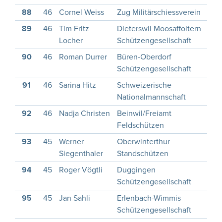
88
46
Cornel Weiss
Zug Militärschiessverein
1
89
46
Tim Fritz
Dieterswil Moosaffoltern
1
Locher
Schützengesellschaft
90
46
Roman Durrer
Büren-Oberdorf
1
Schützengesellschaft
91
46
Sarina Hitz
Schweizerische
2
Nationalmannschaft
92
46
Nadja Christen
Beinwil/Freiamt
2
Feldschützen
93
45
Werner
Oberwinterthur
1
Siegenthaler
Standschützen
94
45
Roger Vögtli
Duggingen
1
Schützengesellschaft
95
45
Jan Sahli
Erlenbach-Wimmis
1
Schützengesellschaft