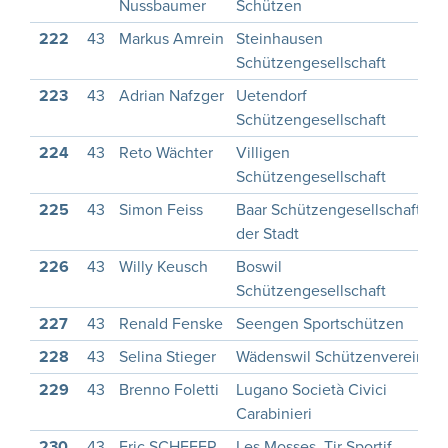
Nussbaumer
Schützen
222
43
Markus Amrein
Steinhausen
1
Schützengesellschaft
223
43
Adrian Nafzger
Uetendorf
1
Schützengesellschaft
224
43
Reto Wächter
Villigen
1
Schützengesellschaft
225
43
Simon Feiss
Baar Schützengesellschaft
2
der Stadt
226
43
Willy Keusch
Boswil
1
Schützengesellschaft
227
43
Renald Fenske
Seengen Sportschützen
1
228
43
Selina Stieger
Wädenswil Schützenverein
2
229
43
Brenno Foletti
Lugano Società Civici
2
Carabinieri
230
43
Eric SCHEFER
Les Mosses, Tir Sportif
1