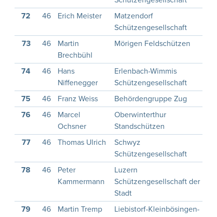
Schützengesellschaft
72
46
Erich Meister
Matzendorf
1
Schützengesellschaft
73
46
Martin
Mörigen Feldschützen
1
Brechbühl
74
46
Hans
Erlenbach-Wimmis
1
Niffenegger
Schützengesellschaft
75
46
Franz Weiss
Behördengruppe Zug
1
76
46
Marcel
Oberwinterthur
1
Ochsner
Standschützen
77
46
Thomas Ulrich
Schwyz
1
Schützengesellschaft
78
46
Peter
Luzern
1
Kammermann
Schützengesellschaft der
Stadt
79
46
Martin Tremp
Liebistorf-Kleinbösingen-
1