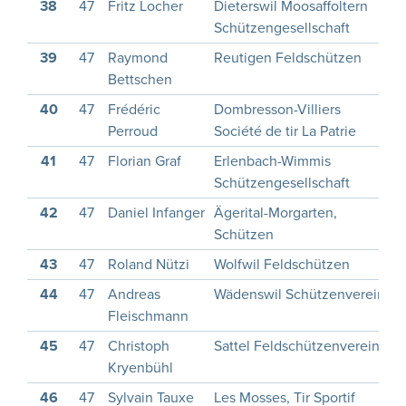
38
47
Fritz Locher
Dieterswil Moosaffoltern
1
Schützengesellschaft
39
47
Raymond
Reutigen Feldschützen
1
Bettschen
40
47
Frédéric
Dombresson-Villiers
1
Perroud
Société de tir La Patrie
41
47
Florian Graf
Erlenbach-Wimmis
1
Schützengesellschaft
42
47
Daniel Infanger
Ägerital-Morgarten,
1
Schützen
43
47
Roland Nützi
Wolfwil Feldschützen
44
47
Andreas
Wädenswil Schützenverein
1
Fleischmann
45
47
Christoph
Sattel Feldschützenverein
1
Kryenbühl
46
47
Sylvain Tauxe
Les Mosses, Tir Sportif