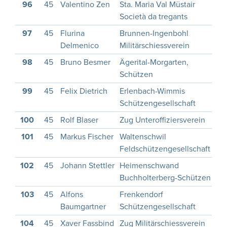
96
45
Valentino Zen
Sta. Maria Val Müstair
2
Società da tregants
97
45
Flurina
Brunnen-Ingenbohl
2
Delmenico
Militärschiessverein
98
45
Bruno Besmer
Ägerital-Morgarten,
1
Schützen
99
45
Felix Dietrich
Erlenbach-Wimmis
1
Schützengesellschaft
100
45
Rolf Blaser
Zug Unteroffiziersverein
1
101
45
Markus Fischer
Waltenschwil
1
Feldschützengesellschaft
102
45
Johann Stettler
Heimenschwand
1
Buchholterberg-Schützen
103
45
Alfons
Frenkendorf
Baumgartner
Schützengesellschaft
104
45
Xaver Fassbind
Zug Militärschiessverein