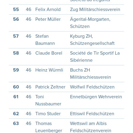
55
46
Felix Arnold
Zug Militärschiessverein
1
56
46
Peter Müller
Ägerital-Morgarten,
1
Schützen
57
46
Stefan
Kyburg ZH,
1
Baumann
Schützengesellschaft
58
46
Claude Borel
Société de Tir Sportif La
1
Sibérienne
59
46
Heinz Würmli
Buchs ZH
Militärschiessverein
60
46
Patrick Zeltner
Wolfwil Feldschützen
1
61
46
Toni
Ennetbürgen Wehrverein
1
Nussbaumer
62
46
Timo Studer
Ettiswil Feldschützen
1
63
46
Thomas
Wettswil am Albis
1
Leuenberger
Feldschützenverein