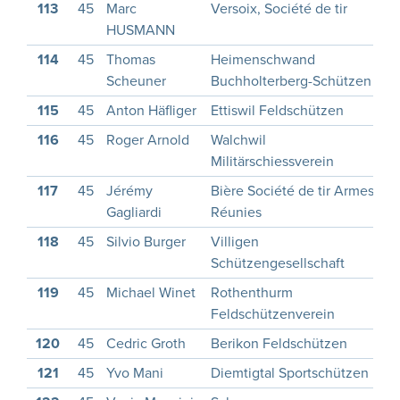
113
45
Marc
Versoix, Société de tir
HUSMANN
114
45
Thomas
Heimenschwand
Scheuner
Buchholterberg-Schützen
115
45
Anton Häfliger
Ettiswil Feldschützen
1
116
45
Roger Arnold
Walchwil
1
Militärschiessverein
117
45
Jérémy
Bière Société de tir Armes
1
Gagliardi
Réunies
118
45
Silvio Burger
Villigen
1
Schützengesellschaft
119
45
Michael Winet
Rothenthurm
1
Feldschützenverein
120
45
Cedric Groth
Berikon Feldschützen
1
121
45
Yvo Mani
Diemtigtal Sportschützen
1