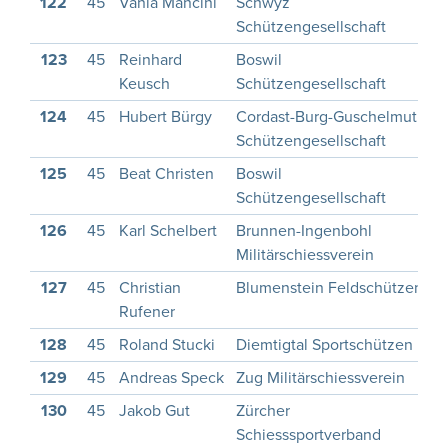
122
45
Vania Mancini
Schwyz
2
Schützengesellschaft
123
45
Reinhard
Boswil
1
Keusch
Schützengesellschaft
124
45
Hubert Bürgy
Cordast-Burg-Guschelmuth
1
Schützengesellschaft
125
45
Beat Christen
Boswil
1
Schützengesellschaft
126
45
Karl Schelbert
Brunnen-Ingenbohl
1
Militärschiessverein
127
45
Christian
Blumenstein Feldschützen
1
Rufener
128
45
Roland Stucki
Diemtigtal Sportschützen
1
129
45
Andreas Speck
Zug Militärschiessverein
1
130
45
Jakob Gut
Zürcher
1
Schiesssportverband