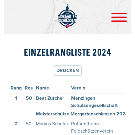
EINZELRANGLISTE 2024
DRUCKEN
Rang
Res
Name
Verein
1
50
Beat Zürcher
Menzingen
1
Schützengesellschaft
Meisterschütze Morgartenschiessen 2024
2
50
Markus Schuler
Rothenthurm
1
Feldschützenverein