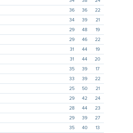
34
38
24
36
36
22
34
39
21
29
48
19
29
46
22
31
44
19
31
44
20
35
39
17
33
39
22
25
50
21
29
42
24
28
44
23
29
39
27
35
40
13