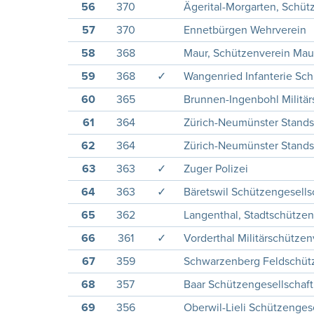
56
370
Ägerital-Morgarten, Schüt
57
370
Ennetbürgen Wehrverein
58
368
Maur, Schützenverein Mau
59
368
✓
Wangenried Infanterie Sc
60
365
Brunnen-Ingenbohl Militär
61
364
Zürich-Neumünster Stands
62
364
Zürich-Neumünster Stands
63
363
✓
Zuger Polizei
64
363
✓
Bäretswil Schützengesells
65
362
Langenthal, Stadtschütze
66
361
✓
Vorderthal Militärschützen
67
359
Schwarzenberg Feldschütz
68
357
Baar Schützengesellschaft
69
356
Oberwil-Lieli Schützengese