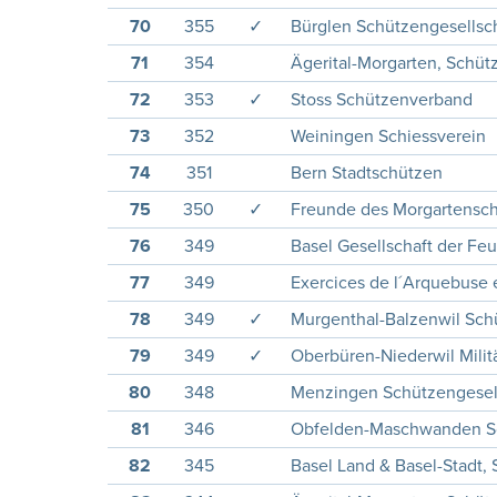
70
355
✓
Bürglen Schützengesellsc
71
354
Ägerital-Morgarten, Schüt
72
353
✓
Stoss Schützenverband
73
352
Weiningen Schiessverein
74
351
Bern Stadtschützen
75
350
✓
Freunde des Morgartensc
76
349
Basel Gesellschaft der Fe
77
349
Exercices de l´Arquebuse e
78
349
✓
Murgenthal-Balzenwil Sch
79
349
✓
Oberbüren-Niederwil Milit
80
348
Menzingen Schützengesel
81
346
Obfelden-Maschwanden S
82
345
Basel Land & Basel-Stadt,