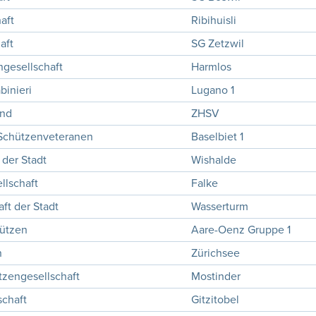
aft
Ribihuisli
aft
SG Zetzwil
gesellschaft
Harmlos
binieri
Lugano 1
and
ZHSV
 Schützenveteranen
Baselbiet 1
 der Stadt
Wishalde
llschaft
Falke
ft der Stadt
Wasserturm
hützen
Aare-Oenz Gruppe 1
n
Zürichsee
tzengesellschaft
Mostinder
chaft
Gitzitobel