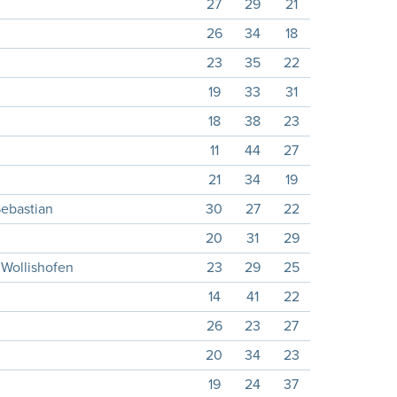
27
29
21
26
34
18
23
35
22
19
33
31
18
38
23
11
44
27
21
34
19
Sebastian
30
27
22
20
31
29
Wollishofen
23
29
25
14
41
22
26
23
27
20
34
23
19
24
37