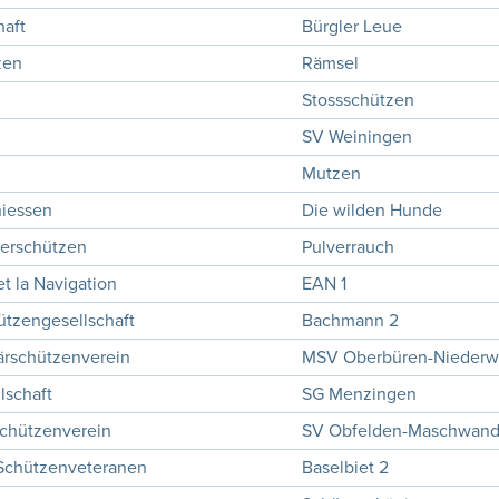
haft
Bürgler Leue
zen
Rämsel
Stossschützen
SV Weiningen
Mutzen
hiessen
Die wilden Hunde
uerschützen
Pulverrauch
t la Navigation
EAN 1
ützengesellschaft
Bachmann 2
ärschützenverein
MSV Oberbüren-Niederwi
lschaft
SG Menzingen
chützenverein
SV Obfelden-Maschwan
 Schützenveteranen
Baselbiet 2