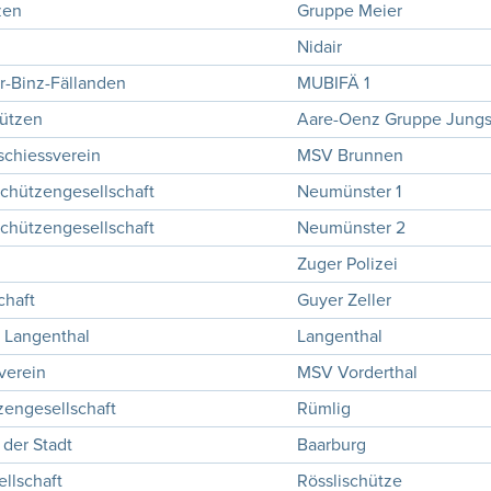
zen
Gruppe Meier
Nidair
r-Binz-Fällanden
MUBIFÄ 1
hützen
Aare-Oenz Gruppe Jung
schiessverein
MSV Brunnen
chützengesellschaft
Neumünster 1
chützengesellschaft
Neumünster 2
Zuger Polizei
chaft
Guyer Zeller
n Langenthal
Langenthal
verein
MSV Vorderthal
engesellschaft
Rümlig
 der Stadt
Baarburg
llschaft
Rösslischütze