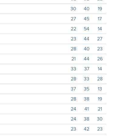
30
40
19
27
45
17
22
54
14
23
44
27
28
40
23
21
44
26
33
37
14
28
33
28
37
35
13
28
38
19
24
41
21
24
38
30
23
42
23