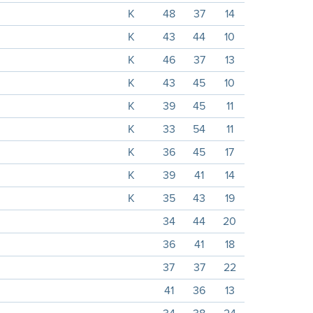
K
48
37
14
K
43
44
10
K
46
37
13
K
43
45
10
K
39
45
11
K
33
54
11
K
36
45
17
K
39
41
14
K
35
43
19
34
44
20
36
41
18
37
37
22
41
36
13