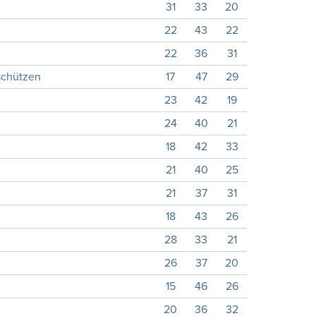
31
33
20
22
43
22
22
36
31
schützen
17
47
29
23
42
19
24
40
21
18
42
33
21
40
25
21
37
31
18
43
26
28
33
21
26
37
20
15
46
26
20
36
32