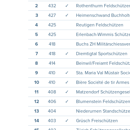
2
432
✓
Rothenthurm Feldschütze
3
427
✓
Heimenschwand Buchholt
4
425
Reutigen Feldschützen
5
425
Erlenbach-Wimmis Schütze
6
418
Buchs ZH Militärschiessve
7
418
✓
Diemtigtal Sportschützen
8
414
Beinwil/Freiamt Feldschü
9
410
✓
Sta. Maria Val Müstair Soci
10
410
✓
Bière Société de tir Arme
11
408
✓
Matzendorf Schützengesel
12
406
✓
Blumenstein Feldschütze
13
404
Niederurnen Standschütz
14
403
✓
Grüsch Freischützen