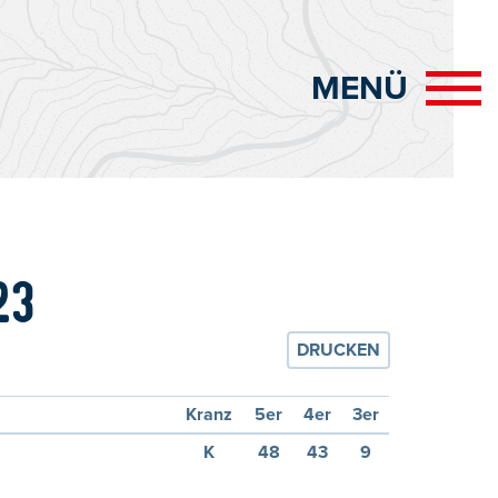
MENÜ
23
DRUCKEN
Kranz
5er
4er
3er
K
48
43
9