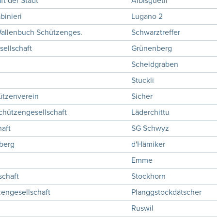
ft der Stadt
Albisgüetli
binieri
Lugano 2
Wallenbuch Schützenges.
Schwarztreffer
ellschaft
Grünenberg
Scheidgraben
Stuckli
ützenverein
Sicher
Schützengesellschaft
Läderchittu
aft
SG Schwyz
berg
d'Hämiker
Emme
schaft
Stockhorn
engesellschaft
Planggstockdätscher
Ruswil