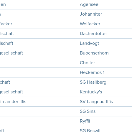
zen
Ägerisee
n
Johanniter
facker
Wolfacker
lschaft
Dachentötter
lschaft
Landvogt
esellschaft
Buochserhorn
Choller
Heckemos 1
chaft
SG Hasliberg
esellschaft
Kentucky's
 an der Ilfis
SV Langnau-Ilfis
SG Sins
n
Ryffli
ft
SG Boswil