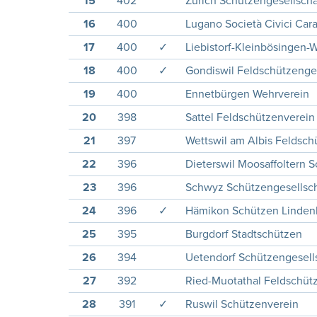
15
402
Zürich Schützengesellscha
16
400
Lugano Società Civici Cara
17
400
✓
Liebistorf-Kleinbösingen-
18
400
✓
Gondiswil Feldschützenges
19
400
Ennetbürgen Wehrverein
20
398
Sattel Feldschützenverein
21
397
Wettswil am Albis Feldsch
22
396
Dieterswil Moosaffoltern 
23
396
Schwyz Schützengesellsch
24
396
✓
Hämikon Schützen Linden
25
395
Burgdorf Stadtschützen
26
394
Uetendorf Schützengesell
27
392
Ried-Muotathal Feldschütz
28
391
✓
Ruswil Schützenverein