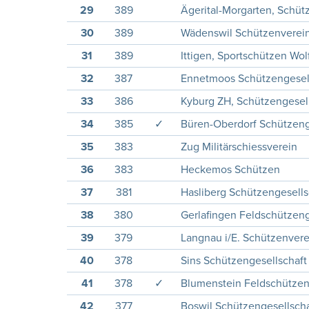
29
389
Ägerital-Morgarten, Schüt
30
389
Wädenswil Schützenverei
31
389
Ittigen, Sportschützen Wol
32
387
Ennetmoos Schützengesel
33
386
Kyburg ZH, Schützengesel
34
385
✓
Büren-Oberdorf Schützeng
35
383
Zug Militärschiessverein
36
383
Heckemos Schützen
37
381
Hasliberg Schützengesells
38
380
Gerlafingen Feldschützeng
39
379
Langnau i/E. Schützenverein
40
378
Sins Schützengesellschaft
41
378
✓
Blumenstein Feldschütze
42
377
Boswil Schützengesellscha