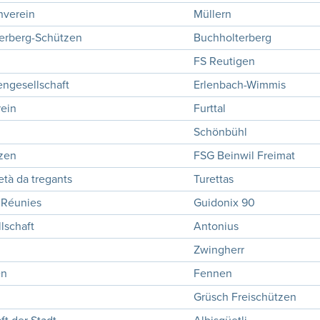
nverein
Müllern
erberg-Schützen
Buchholterberg
FS Reutigen
ngesellschaft
Erlenbach-Wimmis
rein
Furttal
Schönbühl
tzen
FSG Beinwil Freimat
età da tregants
Turettas
s Réunies
Guidonix 90
lschaft
Antonius
n
Zwingherr
en
Fennen
Grüsch Freischützen