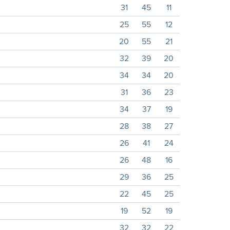
31
45
11
25
55
12
20
55
21
32
39
20
34
34
20
31
36
23
34
37
19
28
38
27
26
41
24
26
48
16
29
36
25
22
45
25
19
52
19
32
32
22