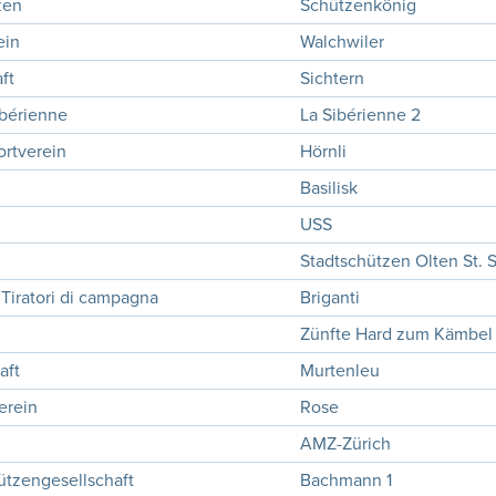
zen
Schützenkönig
ein
Walchwiler
ft
Sichtern
ibérienne
La Sibérienne 2
ortverein
Hörnli
Basilisk
USS
Stadtschützen Olten St. 
Tiratori di campagna
Briganti
Zünfte Hard zum Kämbel 
aft
Murtenleu
erein
Rose
AMZ-Zürich
ützengesellschaft
Bachmann 1