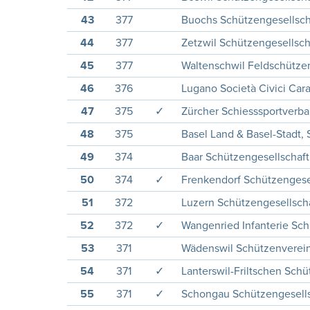
43
377
Buochs Schützengesellsch
44
377
Zetzwil Schützengesellsch
45
377
Waltenschwil Feldschützen
46
376
Lugano Società Civici Cara
47
375
✓
Zürcher Schiesssportverb
48
375
Basel Land & Basel-Stadt,
49
374
Baar Schützengesellschaft
50
374
✓
Frenkendorf Schützengese
51
372
Luzern Schützengesellscha
52
372
✓
Wangenried Infanterie Sc
53
371
Wädenswil Schützenverei
54
371
✓
Lanterswil-Friltschen Schü
55
371
✓
Schongau Schützengesells