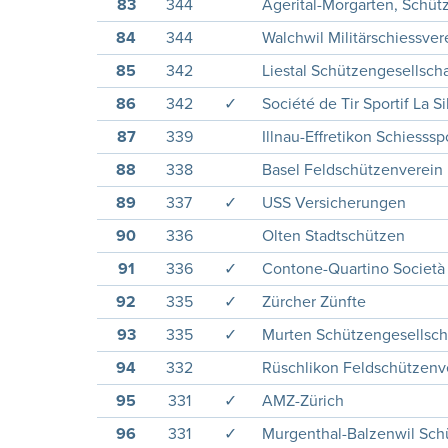
83
344
Ägerital-Morgarten, Schüt
84
344
Walchwil Militärschiessver
85
342
Liestal Schützengesellscha
86
342
✓
Société de Tir Sportif La S
87
339
Illnau-Effretikon Schiesssp
88
338
Basel Feldschützenverein
89
337
✓
USS Versicherungen
90
336
Olten Stadtschützen
91
336
✓
Contone-Quartino Società 
92
335
✓
Zürcher Zünfte
93
335
✓
Murten Schützengesellsch
94
332
Rüschlikon Feldschützenv
95
331
✓
AMZ-Zürich
96
331
✓
Murgenthal-Balzenwil Sch